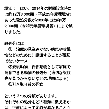
堀江：　はい。2014年の財団設立時に
は約12万8,000頭（平成25年度環境省）
あった殺処分数が2020年には約3万
2,000頭（令和元年度環境省）にまで減
りました。
殺処分には
　①（治癒の見込みがない病気や攻撃
性などのために）譲渡することが適切
でないケース
　②愛玩動物、伴侶動物として家庭で
飼育できる動物の殺処分（適切な譲渡
先が見つからないなどの理由による）
　③引き取り後の死亡
という３つの分類があります。
それぞれの処分をどの種類に数えるか
は、行政によって定義が異なることも