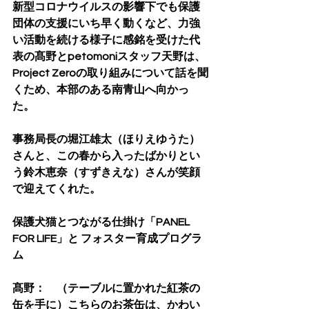
新型コロナウイルスの影響下でも保護
団体の支援にいち早く動くなど、力強
い活動を続ける様子に感銘を受けた代
表の髙野とpetomoniスタッフ天野は、
Project Zeroの取り組みについて話を聞
くため、本部のある南青山へ向かっ
た。
事務局長の堀江雄太（ほりえゆうた）
さんと、この春から入ったばかりとい
う鈴木恵奈（すずきえな）さんが笑顔
で迎えてくれた。
保護犬猫とつながる仕掛け「PANEL 
FOR LIFE」と フォスター育成プログラ
ム
髙野：　（テーブルに置かれた紅茶の
缶を手に）こちらのお茶缶は、かわい