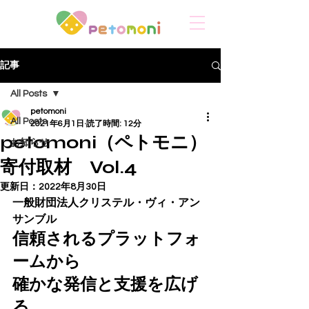
記事
All Posts
petomoni
All Posts
2021年6月1日
読了時間: 12分
petomoni（ペトモニ）
お知らせ
寄付取材 Vol.4
更新日：
2022年8月30日
一般財団法人クリステル・ヴィ・アン
サンブル
信頼されるプラットフォ
ームから
確かな発信と支援を広げ
る