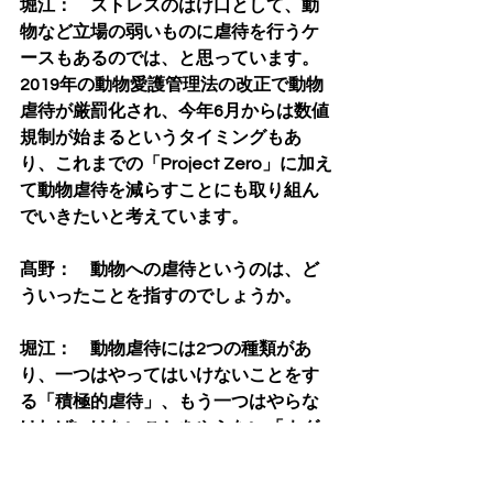
堀江：　ストレスのはけ口として、動
物など立場の弱いものに虐待を行うケ
ースもあるのでは、と思っています。
2019年の動物愛護管理法の改正で動物
虐待が厳罰化され、今年6月からは数値
規制が始まるというタイミングもあ
り、これまでの「Project Zero」に加え
て動物虐待を減らすことにも取り組ん
でいきたいと考えています。
髙野：　動物への虐待というのは、ど
ういったことを指すのでしょうか。
堀江：　動物虐待には2つの種類があ
り、一つはやってはいけないことをす
る「積極的虐待」、もう一つはやらな
ければいけないことをやらない「ネグ
レクト」です（*3）。どちらも外から
の判断が非常に難しいところです。