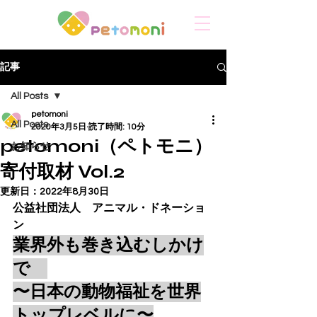
記事
All Posts
petomoni
All Posts
2020年3月5日
読了時間: 10分
petomoni（ペトモニ）
お知らせ
寄付取材 Vol.2
更新日：
2022年8月30日
公益社団法人　アニ
マル
・
ド
ネーショ
ン
業界外も巻き込むしかけ
で　
〜日本の動物福祉を世界
トップレベルに〜