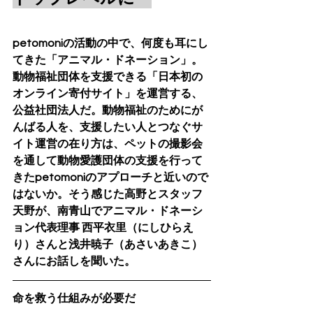
petomoniの活動の中で、何度も耳にし
てきた「アニマ
ル
・
ド
ネーション」。
動物福祉団体を支援できる「日本初の
オンライン寄付サイト」を運営する、
公益社団法人だ。動物福祉のためにが
んばる人を、支援したい人とつなぐサ
イト運営の在り方は、ペットの撮影会
を通して動物愛護団体の支援を行って
きたpetomoniのアプローチと近いので
はないか。そう感じた高野とスタッフ
天野が、南青山でアニ
マル
・
ド
ネーシ
ョン代表理事 西平衣里（にしひらえ
り）さんと浅井暁子（あさいあきこ）
さんにお話しを聞いた。
命を救う仕組みが必要だ