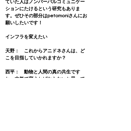
ていた人はノンバーバルコミュニケー
ションにたけるという研究もありま
す。ぜひその部分はpetomoniさんにお
願いしたいです！　
インフラを変えたい
天野：　これからアニドネさんは、ど
こを目指していかれますか？
西平：　動物と人間の真の共生です
ね。本気で変えねばならないと思って
います。
高野：　動物との共生として、理想的
なイメージをお持ちでしょうか。
西平：　現状として、そもそも一緒に
住める住居が少ないですよね。マンシ