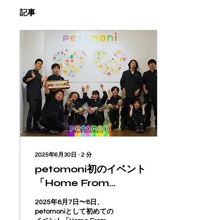
記事
2025年6月30日
∙
2
分
petomoni初のイベント
「Home From
Home」大盛況のうち
2025年6月7日〜8日、
に終了！
petomoniとして初めての