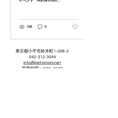
イベント「Home From
Home」を開催いたしまし
た🎪
108
0
東京都小平市鈴木町1-206-3
042-312-3044
info@petomoni.net
営業時間：9:00-18:00
定休日：土・日・祝（出張撮影会
は実施しております）
プライバシーポリシー
​運営会社（株式会社スタジオタカノ）